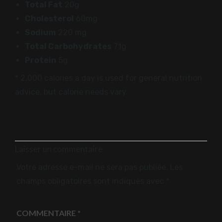
Total Fat
20g
Cholesterol
60mg
Sodium
220 mg
Total Carbohydrates
71g
Protein
5g
* 2,000 calories a day is used for general nutrition
advice, but calorie needs vary.
Laisser un commentaire
Votre adresse e-mail ne sera pas publiée.
Les
champs obligatoires sont indiqués avec
*
COMMENTAIRE
*