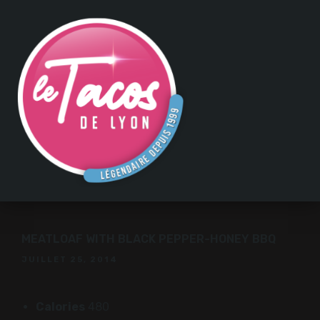
MEATLOAF WITH BLACK PEPPER-HONEY BBQ
JUILLET 25, 2014
Calories
480