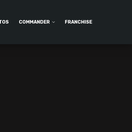
TOS
COMMANDER
FRANCHISE